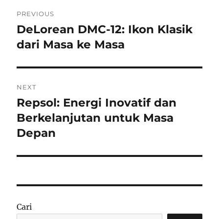
Navigasi
PREVIOUS
pos
DeLorean DMC-12: Ikon Klasik
Previous
post:
dari Masa ke Masa
NEXT
Repsol: Energi Inovatif dan
Next
post:
Berkelanjutan untuk Masa
Depan
Cari