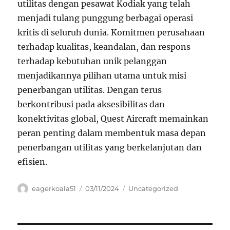
utilitas dengan pesawat Kodiak yang telah
menjadi tulang punggung berbagai operasi
kritis di seluruh dunia. Komitmen perusahaan
terhadap kualitas, keandalan, dan respons
terhadap kebutuhan unik pelanggan
menjadikannya pilihan utama untuk misi
penerbangan utilitas. Dengan terus
berkontribusi pada aksesibilitas dan
konektivitas global, Quest Aircraft memainkan
peran penting dalam membentuk masa depan
penerbangan utilitas yang berkelanjutan dan
efisien.
Author
Posted
Categories
eagerkoala51
03/11/2024
Uncategorized
on