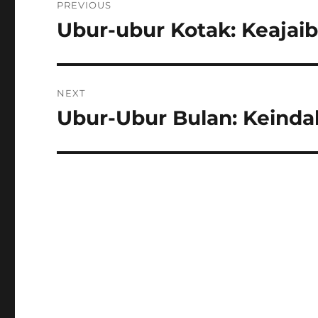
PREVIOUS
pos
Ubur-ubur Kotak: Keajai
Previous
post:
NEXT
Ubur-Ubur Bulan: Keind
Next
post: