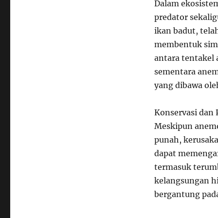
Dalam ekosistem
predator sekalig
ikan badut, te
membentuk simbi
antara tentakel
sementara anem
yang dibawa ole
Konservasi dan 
Meskipun anemon
punah, kerusakan
dapat memengaru
termasuk terum
kelangsungan hi
bergantung pada 