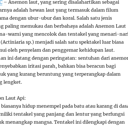
C
– Anemon laut, yang sering disalahartikan sebagai
rnya adalah hewan laut yang termasuk dalam filum
ama dengan ubur-ubur dan koral. Salah satu jenis
ng paling memukau dan berbahaya adalah Anemon Laut
na-warni yang mencolok dan tentakel yang menari-nari
(Actiniaria sp.) menjadi salah satu spektakel luar biasa
mui oleh penyelam dan penggemar kehidupan laut.
n ini datang dengan peringatan: sentuhan dari anemo
enyebabkan iritasi parah, bahkan bisa beracun bagi
k yang kurang beruntung yang terperangkap dalam
g lengket.
n Laut Api:
 biasanya hidup menempel pada batu atau karang di das
miliki tentakel yang panjang dan lentur yang berfungsi
tuk menangkap mangsa. Tentakel ini dilengkapi dengan