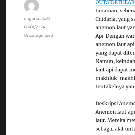
OUTSIDETHEAR
tanaman, sebena
Author
eagerkoala51
Cnidaria, yang s
Posted
03/01/2024
anemon laut ya
on
Categories
Uncategorized
Api. Dengan war
anemon laut api 
yang dapat dite
Namun, keindaha
laut api dapat m
makhluk-makhlu
tentakelnya yan
Deskripsi Anemo
Anemon laut api
laut. Mereka me
sebagai alat un