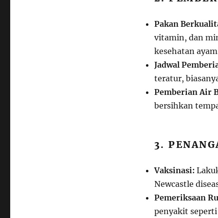
Pakan Berkualit
vitamin, dan m
kesehatan ayam
Jadwal Pemberi
teratur, biasanya
Pemberian Air B
bersihkan tempa
3. PENAN
Vaksinasi:
Lakuk
Newcastle diseas
Pemeriksaan Ru
penyakit sepert