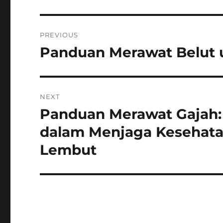
Navigasi
PREVIOUS
pos
Panduan Merawat Belut 
Previous
post:
NEXT
Panduan Merawat Gajah:
Next
post:
dalam Menjaga Kesehata
Lembut