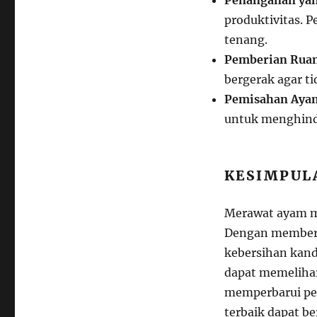
Penanganan yan
produktivitas.
tenang.
Pemberian Ruan
bergerak agar ti
Pemisahan Ayam
untuk menghinda
KESIMPUL
Merawat ayam me
Dengan memberi
kebersihan kan
dapat memelihar
memperbarui pe
terbaik dapat b