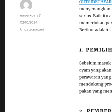
OUTSIDETHEAR
menyenangkan s
Author
eagerkoala51
serius. Baik itu
Posted
02/10/2024
memerlukan perh
on
Categories
Uncategorized
Berikut adalah 
1. PEMILI
Sebelum masuk k
ayam yang akan 
perawatan yang 
mendukung prod
pakan yang men
2. PEMBER