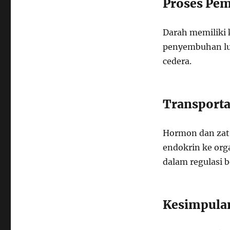
Proses Pe
Darah memilik
penyembuhan luk
cedera.
Transport
Hormon dan zat 
endokrin ke org
dalam regulasi b
Kesimpula