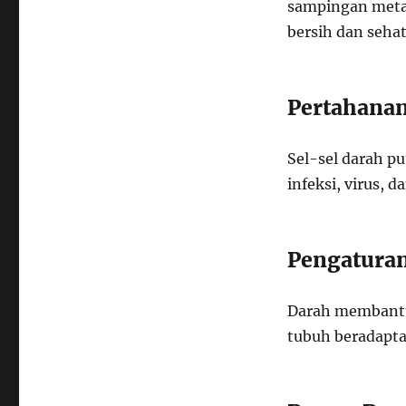
sampingan metab
bersih dan sehat
Pertahana
Sel-sel darah p
infeksi, virus, 
Pengatura
Darah membantu
tubuh beradapta