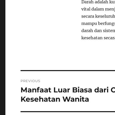
Darah adalah k
vital dalam men
secara keseluru
mampu berfungsi
darah dan siste
kesehatan secar
Navigasi
PREVIOUS
pos
Manfaat Luar Biasa dari
Previous
post:
Kesehatan Wanita