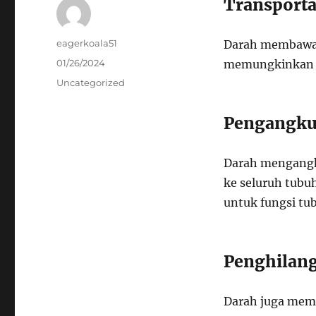
Transporta
Author
eagerkoala51
Darah membawa o
Posted
01/26/2024
memungkinkan or
on
Categories
Uncategorized
Pengangkut
Darah mengangku
ke seluruh tubu
untuk fungsi tu
Penghilan
Darah juga mem