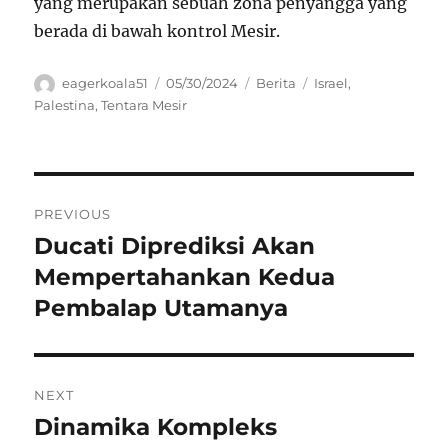
yang merupakan sebuah zona penyangga yang
berada di bawah kontrol Mesir.
Author
Posted
Categories
Tags
eagerkoala51
05/30/2024
Berita
Israel
,
on
Palestina
,
Tentara Mesir
Navigasi
PREVIOUS
pos
Ducati Diprediksi Akan
Previous
post:
Mempertahankan Kedua
Pembalap Utamanya
NEXT
Dinamika Kompleks
Next