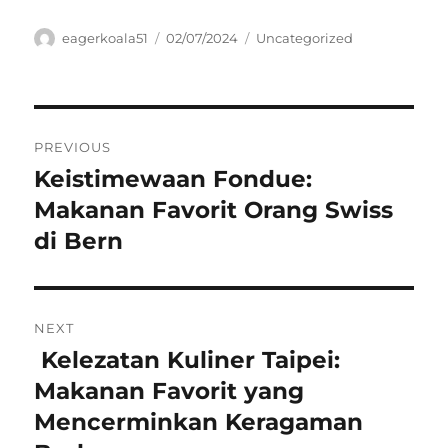
Author
Posted
Categories
eagerkoala51
02/07/2024
Uncategorized
on
Navigasi
PREVIOUS
pos
Keistimewaan Fondue:
Previous
post:
Makanan Favorit Orang Swiss
di Bern
NEXT
Kelezatan Kuliner Taipei:
Next
post:
Makanan Favorit yang
Mencerminkan Keragaman