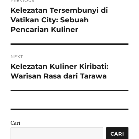
PREVIOUS
pos
Kelezatan Tersembunyi di
Previous
post:
Vatikan City: Sebuah
Pencarian Kuliner
NEXT
Kelezatan Kuliner Kiribati:
Next
post:
Warisan Rasa dari Tarawa
Cari
CARI