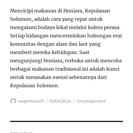
Mencicipi makanan di Honiara, Kepulauan
Solomon, adalah cara yang tepat untuk
mengalami budaya lokal melalui indera perasa.
Setiap hidangan mencerminkan hubungan erat
komunitas dengan alam dan laut yang
memberi mereka kehidupan. Saat
mengunjungi Honiara, terbuka untuk mencoba
berbagai makanan tradisional ini adalah kunci
untuk merasakan esensi sebenarnya dari
Kepulauan Solomon.
Author
Posted
Categories
eagerkoala51
02/04/2024
Uncategorized
on
Navigasi