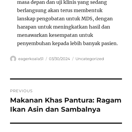
masa depan dan uji klinis yang sedang
berlangsung akan terus membentuk
lanskap pengobatan untuk MDS, dengan
harapan untuk meningkatkan hasil dan
menawarkan kesempatan untuk
penyembuhan kepada lebih banyak pasien.
Author
Posted
Categories
eagerkoala51
03/30/2024
Uncategorized
on
Navigasi
PREVIOUS
pos
Makanan Khas Pantura: Ragam
Previous
post:
Ikan Asin dan Sambalnya