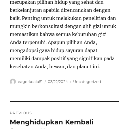
merupakan pilihan hidup yang sehat dan
berkelanjutan apabila direncanakan dengan
baik. Penting untuk melakukan penelitian dan
mungkin berkonsultasi dengan ahli gizi untuk
memastikan bahwa semua kebutuhan gizi
Anda terpenuhi. Apapun pilihan Anda,
mengadopsi gaya hidup sayuran dapat
memiliki dampak positif yang signifikan pada
kesehatan Anda, hewan, dan planet ini.
Author
Posted
Categories
eagerkoala51
03/22/2024
Uncategorized
on
Navigasi
PREVIOUS
pos
Menghidupkan Kembali
Previous