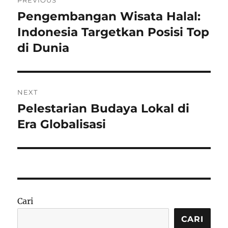
PREVIOUS
pos
Pengembangan Wisata Halal:
Previous
post:
Indonesia Targetkan Posisi Top
di Dunia
NEXT
Pelestarian Budaya Lokal di
Next
post:
Era Globalisasi
Cari
CARI