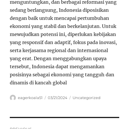
menguntungkan, dan berbagai reformasi yang
sedang berlangsung, Indonesia diposisikan
dengan baik untuk mencapai pertumbuhan
ekonomi yang stabil dan berkelanjutan. Untuk
mewujudkan potensi ini, diperlukan kebijakan
yang responsif dan adaptif, fokus pada inovasi,
serta kerjasama regional dan internasional
yang erat. Dengan menggabungkan upaya
tersebut, Indonesia dapat mengamankan
posisinya sebagai ekonomi yang tangguh dan
dinamis di kancah global
Author
Posted
Categories
eagerkoala51
03/21/2024
Uncategorized
on
Navigasi