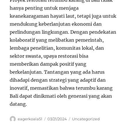
Proyek restorasi terumbu karang di Bali tidak
hanya penting untuk menjaga
keanekaragaman hayati laut, tetapi juga untuk
mendukung keberlanjutan ekonomi dan
perlindungan lingkungan. Dengan pendekatan
kolaboratif yang melibatkan pemerintah,
lembaga penelitian, komunitas lokal, dan
sektor swasta, upaya restorasi bisa
memberikan dampak positif yang
berkelanjutan. Tantangan yang ada harus
dihadapi dengan strategi yang adaptif dan
inovatif, memastikan bahwa terumbu karang
Bali dapat dinikmati oleh generasi yang akan
datang.
Author
Posted
Categories
eagerkoala51
03/21/2024
Uncategorized
on