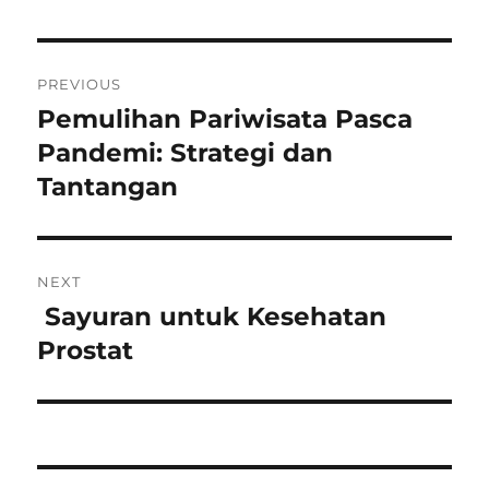
Navigasi
PREVIOUS
pos
Pemulihan Pariwisata Pasca
Previous
post:
Pandemi: Strategi dan
Tantangan
NEXT
Sayuran untuk Kesehatan
Next
post:
Prostat