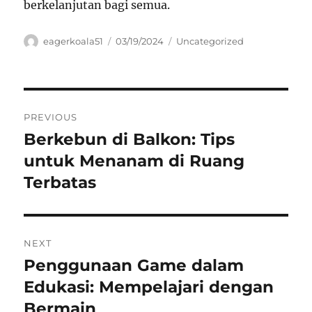
berkelanjutan bagi semua.
Author
Posted
Categories
eagerkoala51
03/19/2024
Uncategorized
on
Navigasi
PREVIOUS
pos
Berkebun di Balkon: Tips
Previous
post:
untuk Menanam di Ruang
Terbatas
NEXT
Penggunaan Game dalam
Next
post:
Edukasi: Mempelajari dengan
Bermain