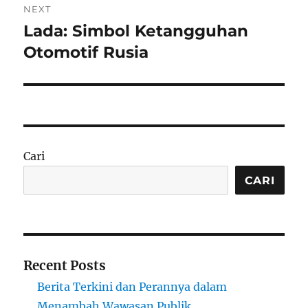
NEXT
Lada: Simbol Ketangguhan
Next
post:
Otomotif Rusia
Cari
CARI
Recent Posts
Berita Terkini dan Perannya dalam
Menambah Wawasan Publik