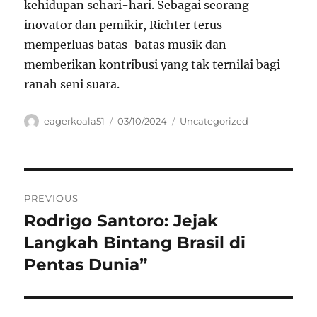
kehidupan sehari-hari. Sebagai seorang
inovator dan pemikir, Richter terus
memperluas batas-batas musik dan
memberikan kontribusi yang tak ternilai bagi
ranah seni suara.
Author
Posted
Categories
eagerkoala51
03/10/2024
Uncategorized
on
Navigasi
PREVIOUS
pos
Rodrigo Santoro: Jejak
Previous
post:
Langkah Bintang Brasil di
Pentas Dunia”