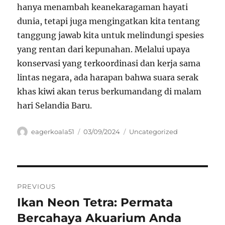
hanya menambah keanekaragaman hayati
dunia, tetapi juga mengingatkan kita tentang
tanggung jawab kita untuk melindungi spesies
yang rentan dari kepunahan. Melalui upaya
konservasi yang terkoordinasi dan kerja sama
lintas negara, ada harapan bahwa suara serak
khas kiwi akan terus berkumandang di malam
hari Selandia Baru.
Author
Posted
Categories
eagerkoala51
03/09/2024
Uncategorized
on
Navigasi
PREVIOUS
pos
Ikan Neon Tetra: Permata
Previous
post:
Bercahaya Akuarium Anda