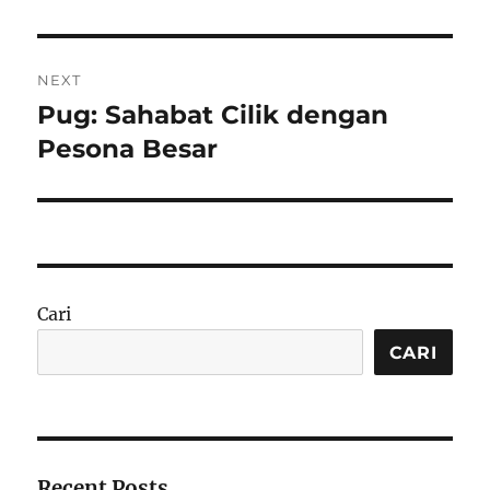
NEXT
Pug: Sahabat Cilik dengan
Next
post:
Pesona Besar
Cari
CARI
Recent Posts