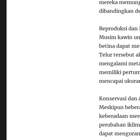
mereka memungk
dibandingkan d
Reproduksi dan
Musim kawin unt
betina dapat men
Telur tersebut
mengalami meta
memiliki pertu
mencapai ukuran
Konservasi dan
Meskipun bebera
keberadaan mere
perubahan iklim
dapat menguran