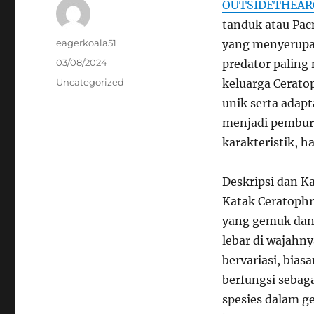
OUTSIDETHEAR
tanduk atau Pac
Author
eagerkoala51
yang menyerupai
Posted
03/08/2024
predator paling
on
Categories
Uncategorized
keluarga Cerato
unik serta adap
menjadi pemburu 
karakteristik, h
Deskripsi dan Ka
Katak Ceratoph
yang gemuk dan 
lebar di wajahn
bervariasi, bia
berfungsi sebag
spesies dalam g