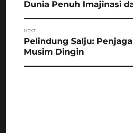
pos
Dunia Penuh Imajinasi 
Previous
post:
NEXT
Pelindung Salju: Penjag
Next
post:
Musim Dingin