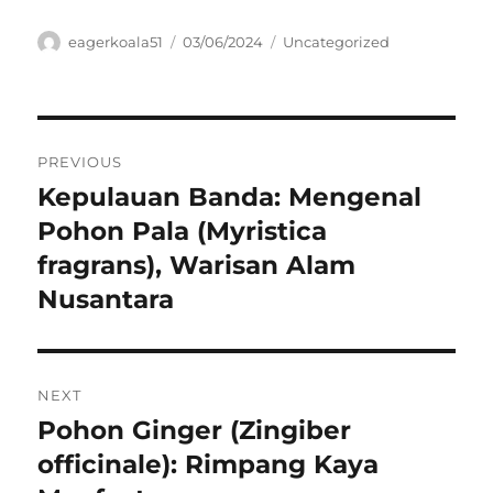
Author
Posted
Categories
eagerkoala51
03/06/2024
Uncategorized
on
Navigasi
PREVIOUS
pos
Kepulauan Banda: Mengenal
Previous
post:
Pohon Pala (Myristica
fragrans), Warisan Alam
Nusantara
NEXT
Pohon Ginger (Zingiber
Next
post:
officinale): Rimpang Kaya