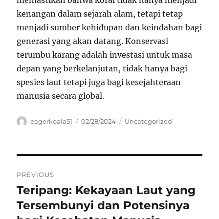
memastikan bahwa koral tidak hanya menjadi
kenangan dalam sejarah alam, tetapi tetap
menjadi sumber kehidupan dan keindahan bagi
generasi yang akan datang. Konservasi
terumbu karang adalah investasi untuk masa
depan yang berkelanjutan, tidak hanya bagi
spesies laut tetapi juga bagi kesejahteraan
manusia secara global.
Author
Posted
Categories
eagerkoala51
02/28/2024
Uncategorized
on
Navigasi
PREVIOUS
pos
Teripang: Kekayaan Laut yang
Previous
post:
Tersembunyi dan Potensinya