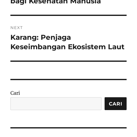
bagi Kesehatan Manusia
NEXT
Karang: Penjaga
Next
post:
Keseimbangan Ekosistem Laut
Cari
CARI