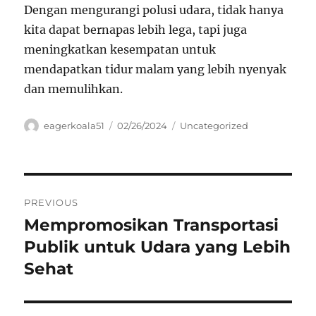
Dengan mengurangi polusi udara, tidak hanya
kita dapat bernapas lebih lega, tapi juga
meningkatkan kesempatan untuk
mendapatkan tidur malam yang lebih nyenyak
dan memulihkan.
Author
Posted
Categories
eagerkoala51
02/26/2024
Uncategorized
on
Navigasi
PREVIOUS
pos
Mempromosikan Transportasi
Previous
post:
Publik untuk Udara yang Lebih
Sehat