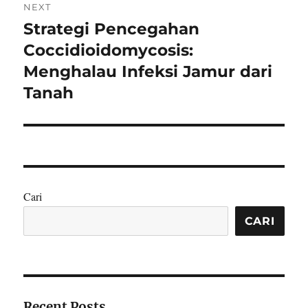
NEXT
Strategi Pencegahan
Next
post:
Coccidioidomycosis:
Menghalau Infeksi Jamur dari
Tanah
Cari
CARI
Recent Posts