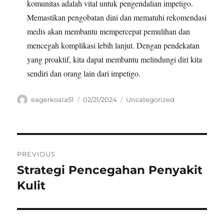
komunitas adalah vital untuk pengendalian impetigo.
Memastikan pengobatan dini dan mematuhi rekomendasi
medis akan membantu mempercepat pemulihan dan
mencegah komplikasi lebih lanjut. Dengan pendekatan
yang proaktif, kita dapat membantu melindungi diri kita
sendiri dan orang lain dari impetigo.
Author
Posted
Categories
eagerkoala51
02/21/2024
Uncategorized
on
Navigasi
PREVIOUS
pos
Strategi Pencegahan Penyakit
Previous
post:
Kulit