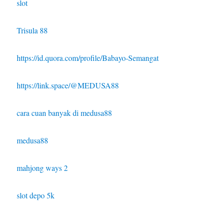
slot
Trisula 88
https://id.quora.com/profile/Babayo-Semangat
https://link.space/@MEDUSA88
cara cuan banyak di medusa88
medusa88
mahjong ways 2
slot depo 5k