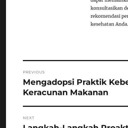
dapat memainkan
konsultasikan 
rekomendasi pen
kesehatan Anda
Navigasi
PREVIOUS
pos
Mengadopsi Praktik Keb
Previous
post:
Keracunan Makanan
NEXT
Langkah-Langkah Proakt
Next