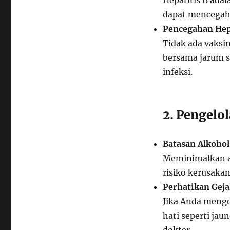
Hepatitis B ada
dapat mencegah 
Pencegahan Hepa
Tidak ada vaksi
bersama jarum su
infeksi.
2. Pengelo
Batasan Alkohol
Meminimalkan a
risiko kerusakan
Perhatikan Geja
Jika Anda mengo
hati seperti jau