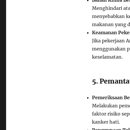
Bahan Kimia Be
Menghindari ata
menyebabkan ker
makanan yang di
Keamanan Peker
Jika pekerjaan 
menggunakan pe
keselamatan.
5. Pemanta
Pemeriksaan Be
Melakukan pemer
faktor risiko se
kanker hati.