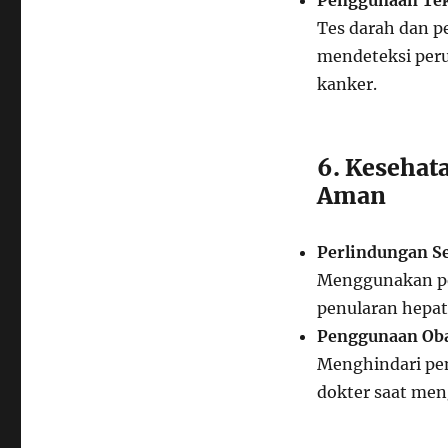
Penggunaan Tek
Tes darah dan p
mendeteksi per
kanker.
6. Kesehat
Aman
Perlindungan Se
Menggunakan pe
penularan hepati
Penggunaan Oba
Menghindari pen
dokter saat men