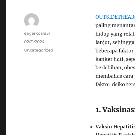
OUTSIDETHEAR
paling menantan
Author
eagerkoala51
hidup yang relat
Posted
02/21/2024
lanjut, sehingg
on
Categories
Uncategorized
beberapa faktor
kanker hati, sep
berlebihan, obes
membahas cara-
faktor risiko ter
1. Vaksinas
Vaksin Hepatitis