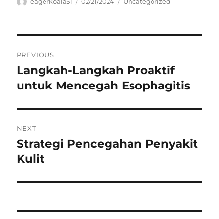
Author
Posted
Categories
eagerkoala51
02/21/2024
Uncategorized
on
Navigasi
PREVIOUS
pos
Langkah-Langkah Proaktif
Previous
post:
untuk Mencegah Esophagitis
NEXT
Strategi Pencegahan Penyakit
Next
post:
Kulit