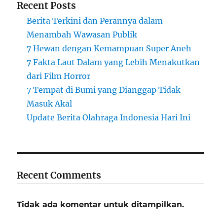
Recent Posts
Berita Terkini dan Perannya dalam
Menambah Wawasan Publik
7 Hewan dengan Kemampuan Super Aneh
7 Fakta Laut Dalam yang Lebih Menakutkan
dari Film Horror
7 Tempat di Bumi yang Dianggap Tidak
Masuk Akal
Update Berita Olahraga Indonesia Hari Ini
Recent Comments
Tidak ada komentar untuk ditampilkan.