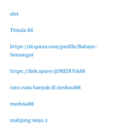
slot
Trisula 88
https://id.quora.com/profile/Babayo-
Semangat
https://link.space/@MEDUSA88
cara cuan banyak di medusa88
medusa88
mahjong ways 2