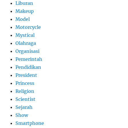
Liburan
Makeup
Model
Motorcycle
Mystical
Olahraga
Organisasi
Pemerintah
Pendidikan
President
Princess
Religion
Scientist
Sejarah
Show
Smartphone