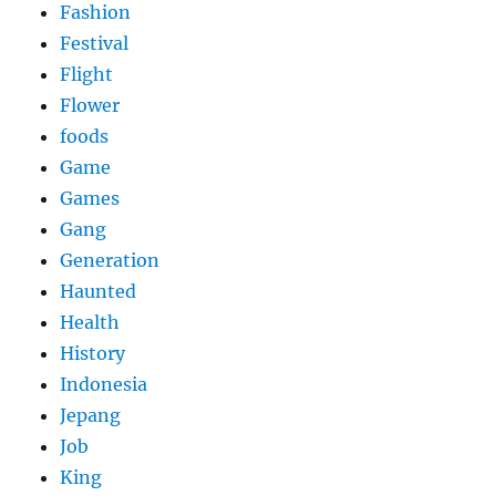
Fashion
Festival
Flight
Flower
foods
Game
Games
Gang
Generation
Haunted
Health
History
Indonesia
Jepang
Job
King