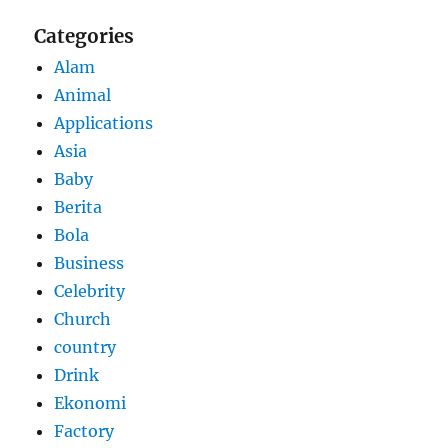
Categories
Alam
Animal
Applications
Asia
Baby
Berita
Bola
Business
Celebrity
Church
country
Drink
Ekonomi
Factory