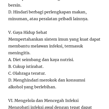
bersin.
D. Hindari berbagi perlengkapan makan,
minuman, atau peralatan pribadi lainnya.
V. Gaya Hidup Sehat
Mempertahankan sistem imun yang kuat dapat
membantu melawan infeksi, termasuk
meningitis.
A. Diet seimbang dan kaya nutrisi.
B. Cukup istirahat.
C. Olahraga teratur.
D. Menghindari merokok dan konsumsi
alkohol yang berlebihan.
VI. Mengelola dan Mencegah Infeksi
Mengobati infeksi awal dengan tepat dapat