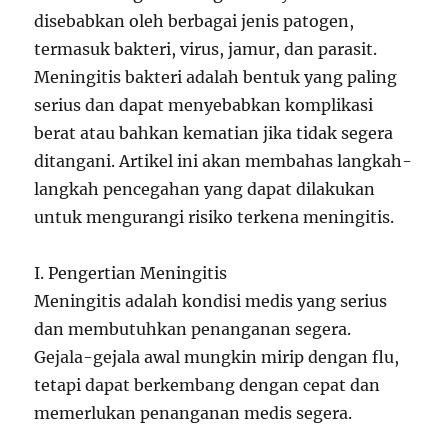
disebabkan oleh berbagai jenis patogen,
termasuk bakteri, virus, jamur, dan parasit.
Meningitis bakteri adalah bentuk yang paling
serius dan dapat menyebabkan komplikasi
berat atau bahkan kematian jika tidak segera
ditangani. Artikel ini akan membahas langkah-
langkah pencegahan yang dapat dilakukan
untuk mengurangi risiko terkena meningitis.
I. Pengertian Meningitis
Meningitis adalah kondisi medis yang serius
dan membutuhkan penanganan segera.
Gejala-gejala awal mungkin mirip dengan flu,
tetapi dapat berkembang dengan cepat dan
memerlukan penanganan medis segera.