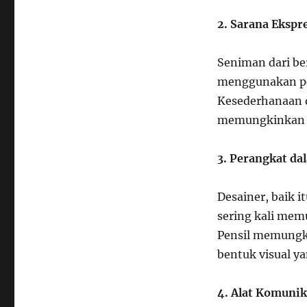
2. Sarana Ekspre
Seniman dari ber
menggunakan pe
Kesederhanaan d
memungkinkan pe
3. Perangkat da
Desainer, baik i
sering kali memu
Pensil memungk
bentuk visual y
4. Alat Komunik