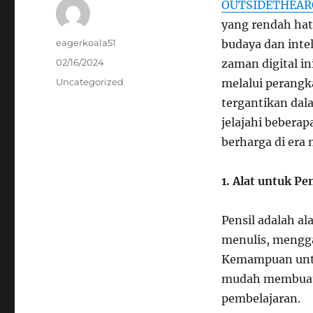
OUTSIDETHEAR
yang rendah hat
Author
eagerkoala51
budaya dan inte
Posted
02/16/2024
zaman digital i
on
Categories
Uncategorized
melalui perangk
tergantikan dal
jelajahi bebera
berharga di era
1. Alat untuk P
Pensil adalah a
menulis, mengg
Kemampuan unt
mudah membuat p
pembelajaran.