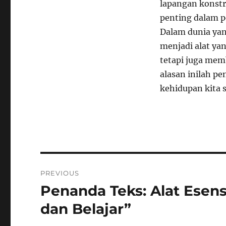
lapangan konstr
penting dalam pe
Dalam dunia yang
menjadi alat ya
tetapi juga mem
alasan inilah pe
kehidupan kita s
Navigasi
PREVIOUS
pos
Penanda Teks: Alat Esen
Previous
post:
dan Belajar”