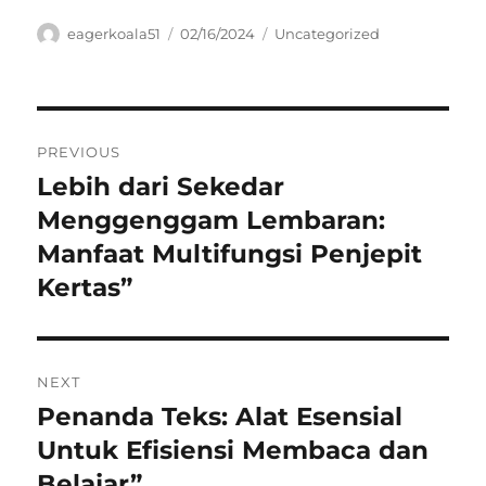
Author
Posted
Categories
eagerkoala51
02/16/2024
Uncategorized
on
Navigasi
PREVIOUS
pos
Lebih dari Sekedar
Previous
post:
Menggenggam Lembaran:
Manfaat Multifungsi Penjepit
Kertas”
NEXT
Penanda Teks: Alat Esensial
Next
post:
Untuk Efisiensi Membaca dan
Belajar”