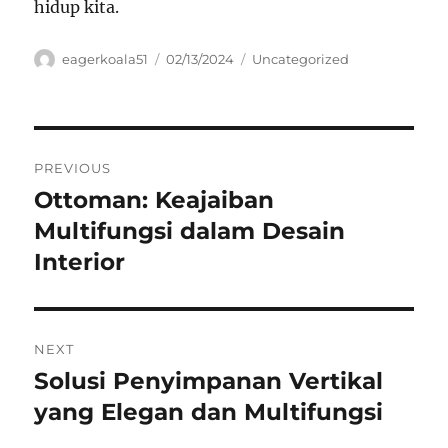
hidup kita.
Author
Posted
Categories
eagerkoala51
02/13/2024
Uncategorized
on
Navigasi
PREVIOUS
pos
Ottoman: Keajaiban
Previous
post:
Multifungsi dalam Desain
Interior
NEXT
Solusi Penyimpanan Vertikal
Next
post:
yang Elegan dan Multifungsi