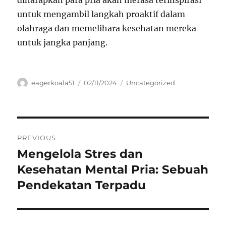
diharapkan para pria akan merasa terinspirasi
untuk mengambil langkah proaktif dalam
olahraga dan memelihara kesehatan mereka
untuk jangka panjang.
Author
Posted
Categories
eagerkoala51
02/11/2024
Uncategorized
on
Navigasi
PREVIOUS
pos
Mengelola Stres dan
Previous
post:
Kesehatan Mental Pria: Sebuah
Pendekatan Terpadu