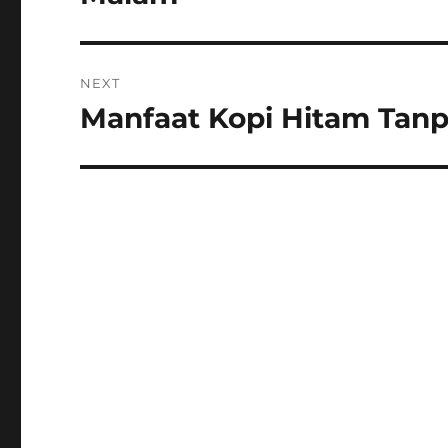
NEXT
Manfaat Kopi Hitam Tanp
Next
post: