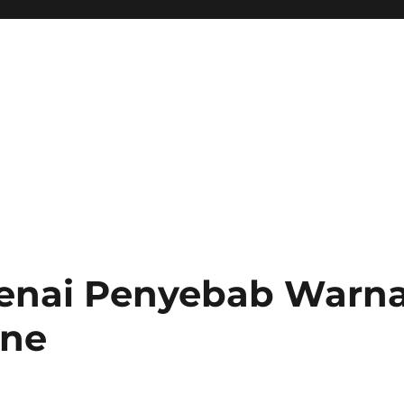
enai Penyebab Warn
ine