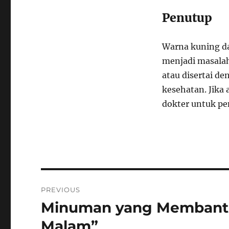
Penutup
Warna kuning d
menjadi masala
atau disertai d
kesehatan. Jika
dokter untuk pen
Navigasi
PREVIOUS
pos
Minuman yang Membantu 
Previous
post:
Malam”