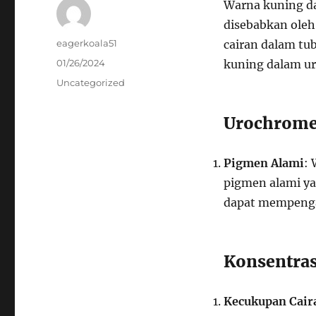
Warna kuning da
disebabkan oleh
Author
eagerkoala51
cairan dalam tu
Posted
01/26/2024
kuning dalam ur
on
Categories
Uncategorized
Urochrom
Pigmen Alami
:
pigmen alami ya
dapat mempenga
Konsentras
Kecukupan Cair