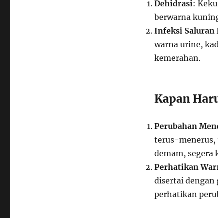
Dehidrasi
: Kek
berwarna kuning
Infeksi Saluran
warna urine, ka
kemerahan.
Kapan Haru
Perubahan Men
terus-menerus, t
demam, segera k
Perhatikan Warn
disertai dengan 
perhatikan peru