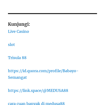
Kunjungi:
Live Casino
slot
Trisula 88
https://id.quora.com/profile/Babayo-
Semangat
https://link.space/@MEDUSA88
cara cuan banyak di medusa88