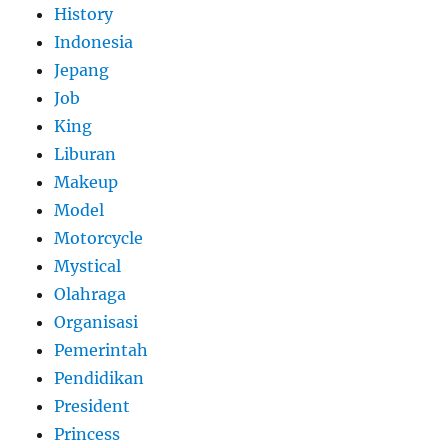
History
Indonesia
Jepang
Job
King
Liburan
Makeup
Model
Motorcycle
Mystical
Olahraga
Organisasi
Pemerintah
Pendidikan
President
Princess