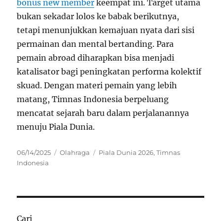
bonus new member
keempat ini. Target utama
bukan sekadar lolos ke babak berikutnya,
tetapi menunjukkan kemajuan nyata dari sisi
permainan dan mental bertanding. Para
pemain abroad diharapkan bisa menjadi
katalisator bagi peningkatan performa kolektif
skuad. Dengan materi pemain yang lebih
matang, Timnas Indonesia berpeluang
mencatat sejarah baru dalam perjalanannya
menuju Piala Dunia.
Posted
Categories
Tags
06/14/2025
Olahraga
Piala Dunia 2026
,
Timnas
on
Indonesia
Cari