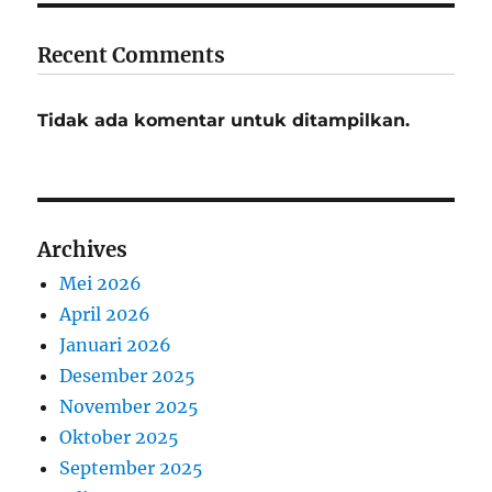
Recent Comments
Tidak ada komentar untuk ditampilkan.
Archives
Mei 2026
April 2026
Januari 2026
Desember 2025
November 2025
Oktober 2025
September 2025