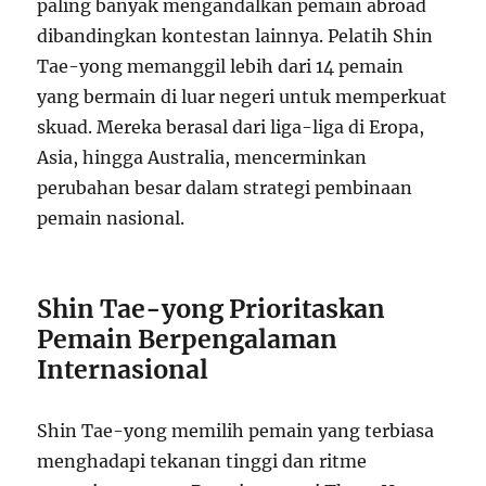
paling banyak mengandalkan pemain abroad
dibandingkan kontestan lainnya. Pelatih Shin
Tae-yong memanggil lebih dari 14 pemain
yang bermain di luar negeri untuk memperkuat
skuad. Mereka berasal dari liga-liga di Eropa,
Asia, hingga Australia, mencerminkan
perubahan besar dalam strategi pembinaan
pemain nasional.
Shin Tae-yong Prioritaskan
Pemain Berpengalaman
Internasional
Shin Tae-yong memilih pemain yang terbiasa
menghadapi tekanan tinggi dan ritme