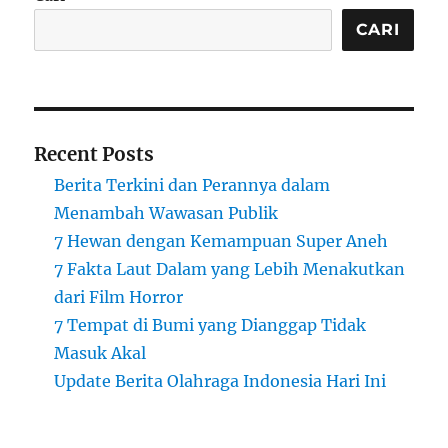
CARI
Recent Posts
Berita Terkini dan Perannya dalam
Menambah Wawasan Publik
7 Hewan dengan Kemampuan Super Aneh
7 Fakta Laut Dalam yang Lebih Menakutkan
dari Film Horror
7 Tempat di Bumi yang Dianggap Tidak
Masuk Akal
Update Berita Olahraga Indonesia Hari Ini