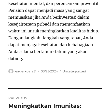
kesehatan mental, dan perencanaan preventif.
Pensiun dapat menjadi masa yang sangat
memuaskan jika Anda berinvestasi dalam
kesejahteraan pribadi dan memanfaatkan
waktu ini untuk meningkatkan kualitas hidup.
Dengan langkah-langkah yang tepat, Anda
dapat menjaga kesehatan dan kebahagiaan
Anda selama bertahun-tahun yang akan
datang.
Author
Posted
Categories
eagerkoala51
03/25/2024
Uncategorized
on
Navigasi
PREVIOUS
pos
Meningkatkan Imunitas:
Previous